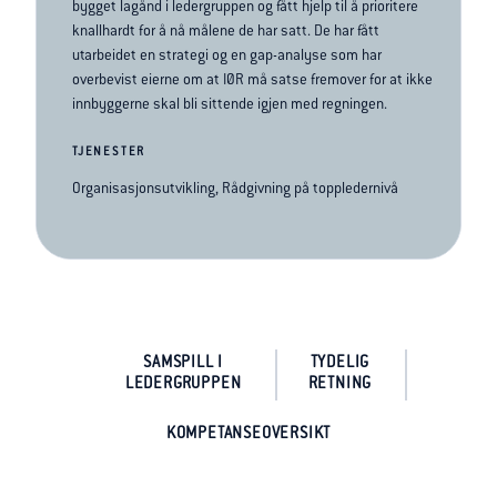
bygget lagånd i ledergruppen og fått hjelp til å prioritere
knallhardt for å nå målene de har satt. De har fått
utarbeidet en strategi og en gap-analyse som har
overbevist eierne om at IØR må satse fremover for at ikke
innbyggerne skal bli sittende igjen med regningen.
TJENESTER
Organisasjonsutvikling, Rådgivning på toppledernivå
SAMSPILL I
TYDELIG
LEDERGRUPPEN
RETNING
KOMPETANSEOVERSIKT