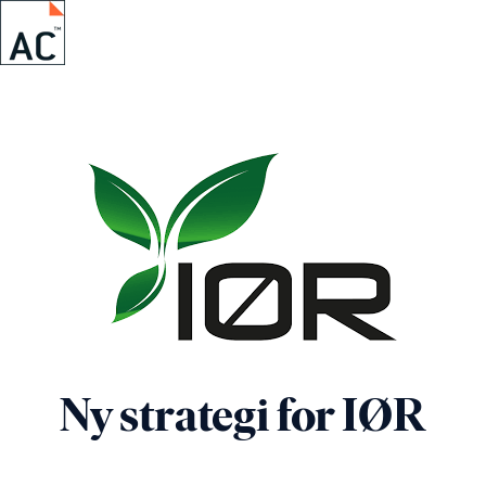
H
o
m
e
p
a
g
e
Ny strategi for IØR