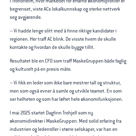
I Trondheim, hvor markedet for erfarne økonomiprofiler er
begrenset, viste ACs lokalkunnskap og sterke nettverk
seg avgjørende.
– Vi hadde lenge slitt med å finne riktige kandidater i
regionen. Her traff AC blink. De visste hvem de skulle
kontakte og hvordan de skulle bygge tillit.
Resultatet ble en CFO som traff MaskeGruppen både faglig
og kulturelt på en presis måte.
– Vi fikk en leder som ikke bare mestrer tall og struktur,
men som også evner å samle og utvikle teamet. En som
ser helheten og som har løftet hele økonomifunksjonen.
I mai 2025 startet Dagfinn Trohjell som ny
økonomidirektør i MaskeGruppen. Med solid erfaring fra
industrien og lederroller i større selskaper, var han en