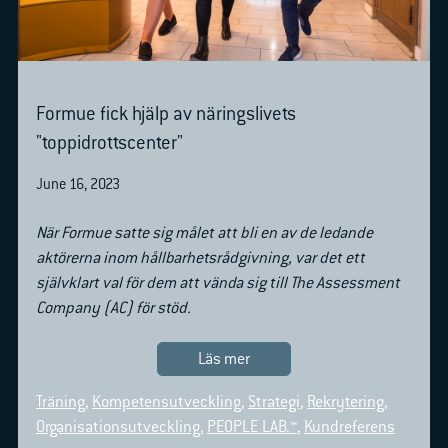
Formue fick hjälp av näringslivets
"toppidrottscenter"
June 16, 2023
När Formue satte sig målet att bli en av de ledande
aktörerna inom hållbarhetsrådgivning, var det ett
självklart val för dem att vända sig till The Assessment
Company (AC) för stöd.
Läs mer
Träning
,
Kompetensutveckling
,
Strategi
,
Rekrytering
,
Organisationsutveckling
,
PEOPLE LAB.™
,
Kundreferens