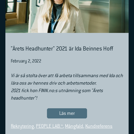
"Årets Headhunter" 2021 är Ida Beinnes Hoff
February 2, 2022
Vi är så stolta över att få arbeta tillsammans med Ida och
lära oss av hennes driv och arbetsmetoder.
2021 fick hon FINN.no:s utnämning som "Årets
headhunter"!
Läs mer
Rekrytering
,
PEOPLE LAB.™
,
Mångfald
,
Kundreferens