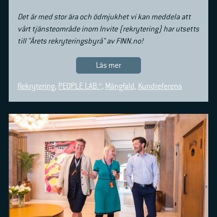
Det är med stor ära och ödmjukhet vi kan meddela att
vårt tjänsteområde inom Invite (rekrytering) har utsetts
till "Årets rekryteringsbyrå" av FINN.no!
Läs mer
Rekrytering
,
PEOPLE LAB.™
,
Mångfald
,
Kundreferens