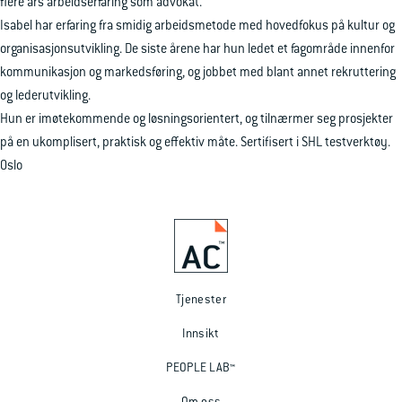
flere års arbeidserfaring som advokat.
Isabel har erfaring fra smidig arbeidsmetode med hovedfokus på kultur og
organisasjonsutvikling. De siste årene har hun ledet et fagområde innenfor
kommunikasjon og markedsføring, og jobbet med blant annet rekruttering
og lederutvikling.
Hun er imøtekommende og løsningsorientert, og tilnærmer seg prosjekter
på en ukomplisert, praktisk og effektiv måte. Sertifisert i SHL testverktøy.
Oslo
Tjenester
Innsikt
PEOPLE LAB™