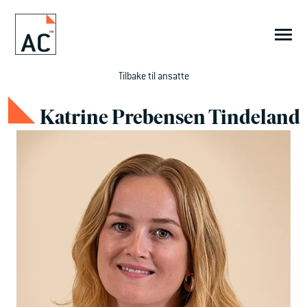
SKIP
TO
CONTENT
Toggle
Menu
Tilbake til ansatte
PEOPLE LAB.™
Katrine Prebensen Tindeland
Innsikt
Tjenester
Referanser
Om oss