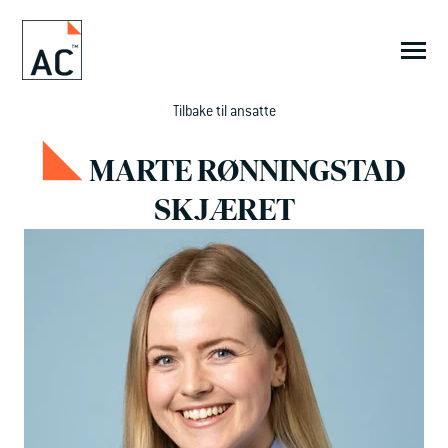
SKIP
TO
CONTENT
Toggle
Menu
Tilbake til ansatte
PEOPLE LAB.™
MARTE RØNNINGSTAD
SKJÆRET
Innsikt
Tjenester
Referanser
Om oss