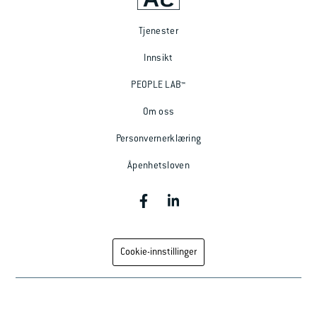
Ledige stillinger
Tjenester
Ta kontakt
Innsikt
PEOPLE LAB™
Om oss
Personvernerklæring
Åpenhetsloven
Cookie-innstillinger