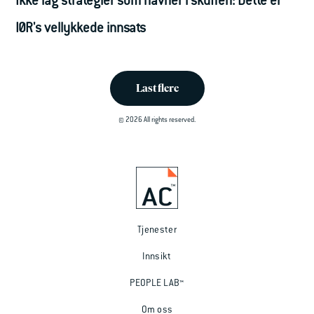
Ikke lag strategier som havner i skuffen: Dette er
IØR's vellykkede innsats
Last flere
© 2026 All rights reserved.
Tjenester
Innsikt
PEOPLE LAB™
Om oss