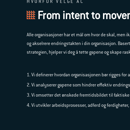
HVORFOR VELGE AC
From intent to mov
Alle organisasjoner har et mål om hvor de skal, m
en ik
og akselrere endringstakten i din organisasjon. Base
strategien, hjelper vi deg å tette gapene og skape ras
Vi definerer hvordan organisasjonen bør rigges for a
Vi analyserer gapene som hindrer effektiv endrin
Vi omsetter det ønskede fremtidsbildet til faktiske
Vi utvikler arbeidsprosesser, adferd og ferdighete