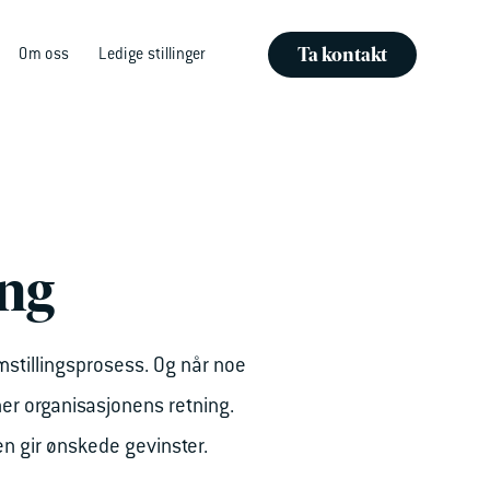
Ta kontakt
Om oss
Ledige stillinger
ing
mstillingsprosess. Og når noe
ner organisasjonens retning.
en gir ønskede gevinster.