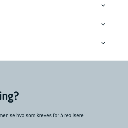
ling?
mmen se hva som kreves for å realisere