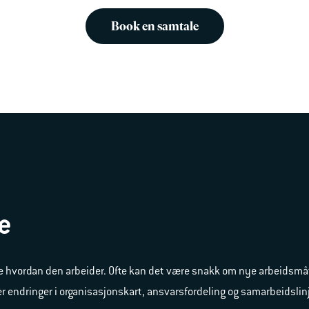
Book en samtale
ye
e hvordan den arbeider. Ofte kan det være snakk om nye arbeidsmåter
er endringer i organisasjonskart, ansvarsfordeling og samarbeidsli