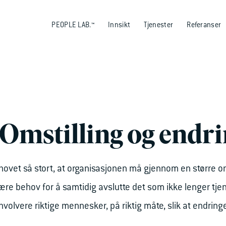
PEOPLE LAB.™
Innsikt
Tjenester
Referanser
Omstilling og endr
ovet så stort, at organisasjonen må gjennom en større o
ære behov for å samtidig avslutte det som ikke lenger tje
nvolvere riktige mennesker, på riktig måte, slik at endring