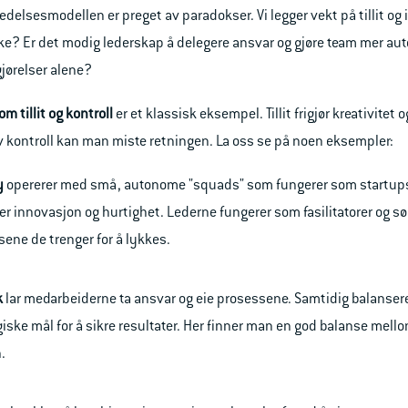
edelsesmodellen er preget av paradokser. Vi legger vekt på tillit og i
yke? Er det modig lederskap å delegere ansvar og gjøre team mer aut
gjørelser alene?
m tillit og kontroll
er et klassisk eksempel. Tillit frigjør kreativite
av kontroll kan man miste retningen. La oss se på noen eksempler:
y
opererer med små, autonome "squads" som fungerer som startups 
r innovasjon og hurtighet. Lederne fungerer som fasilitatorer og sø
sene de trenger for å lykkes.
k
lar medarbeiderne ta ansvar og eie prosessene. Samtidig balansere
iske mål for å sikre resultater. Her finner man en god balanse mellom
.