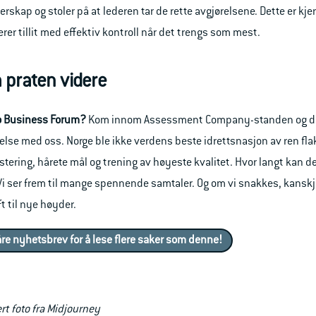
ierskap og stoler på at lederen tar de rette avgjørelsene. Dette er k
er tillit med effektiv kontroll når det trengs som mest.
a praten videre
slo Business Forum?
Kom innom Assessment Company-standen og dis
lse med oss. Norge ble ikke verdens beste idrettsnasjon av ren fl
stering, hårete mål og trening av høyeste kvalitet. Hvor langt kan
Vi ser frem til mange spennende samtaler. Og om vi snakkes, kanskje 
ft til nye høyder.
åre nyhetsbrev for å lese flere saker som denne!
ert foto fra Midjourney