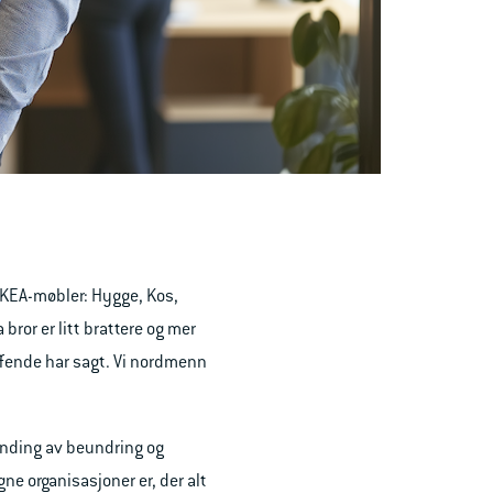
IKEA-møbler: Hygge, Kos,
bror er litt brattere og mer
effende har sagt. Vi nordmenn
landing av beundring og
gne organisasjoner er, der alt