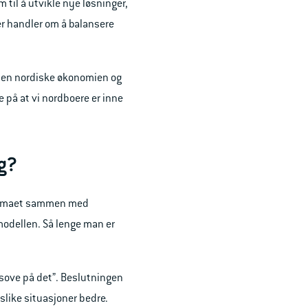
 til å utvikle nye løsninger,
er handler om å balansere
å den nordiske økonomien og
e på at vi nordboere er inne
ig?
e temaet sammen med
 modellen. Så lenge man er
 “sove på det”. Beslutningen
 slike situasjoner bedre.