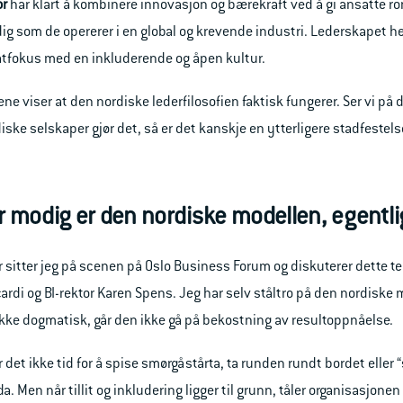
or
har klart å kombinere innovasjon og bærekraft ved å gi ansatte rom
ig som de opererer i en global og krevende industri. Lederskapet h
atfokus med en inkluderende og åpen kultur.
ne viser at den nordiske lederfilosofien faktisk fungerer. Ser vi p
iske selskaper gjør det, så er det kanskje en ytterligere stadfestels
 modig er den nordiske modellen, egentl
 sitter jeg på scenen på Oslo Business Forum og diskuterer dett
cardi og BI-rektor Karen Spens. Jeg har selv ståltro på den nordiske
 ikke dogmatisk, går den ikke gå på bekostning av resultoppnåelse.
 det ikke tid for å spise smørgåstårta, ta runden rundt bordet eller
a. Men når tillit og inkludering ligger til grunn, tåler organisasjonen