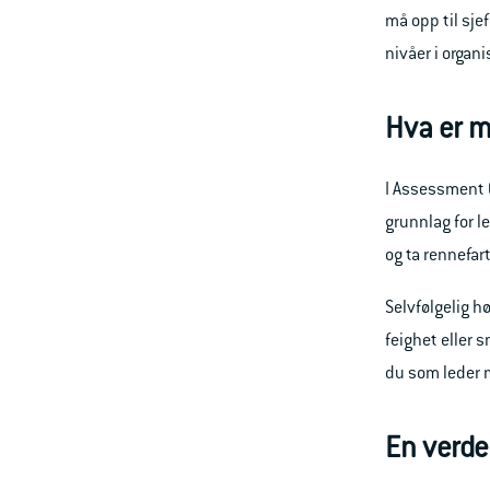
må opp til sje
nivåer i organi
Hva er m
I Assessment 
grunnlag for 
og ta rennefar
Selvfølgelig h
feighet eller s
du som leder må
En verde