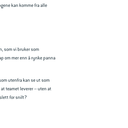
ningene kan komme fra alle
n, som vi bruker som
kap om mer enn å rynke panna
t som utenfra kan se ut som
å at teamet leverer – uten at
lett for snilt?