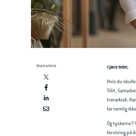
Share article
K
jære leder,
Hvis du skulle
Tillit, Samarbe
hierarkisk. Ka
tar nemlig ikke
Og tyskerne? V
forvirring på 