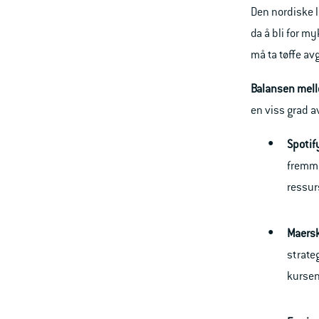
Den nordiske l
da å bli for m
må ta tøffe av
Balansen mello
en viss grad 
Spotif
fremme
ressur
Maers
strateg
kursen