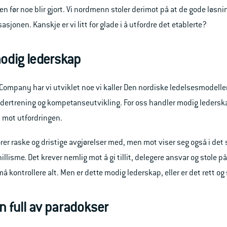
fen før noe blir gjort. Vi nordmenn stoler derimot på at de gode løs
sasjonen. Kanskje er vi litt for glade i å utfordre det etablerte?
odig lederskap
Company har vi utviklet noe vi kaller Den nordiske ledelsesmodelle
ledertrening og kompetanseutvikling. For oss handler modig leders
t mot utfordringen.
ører raske og dristige avgjørelser med, men mot viser seg også i de
nillisme. Det krever nemlig mot å gi tillit, delegere ansvar og stole p
 kontrollere alt. Men er dette modig lederskap, eller er det rett og s
n full av paradokser