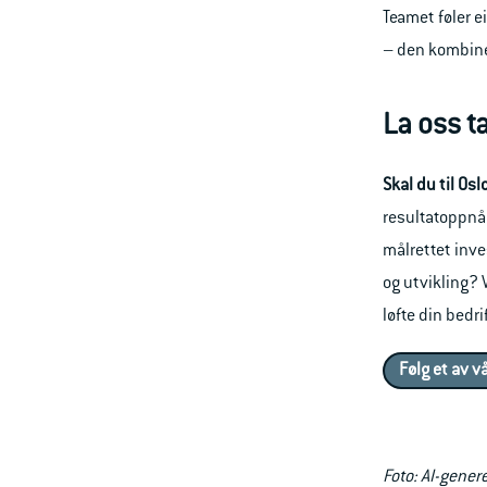
Teamet føler e
– den kombiner
La oss t
Skal du til O
resultatoppnåe
målrettet inve
og utvikling? 
løfte din bedri
Følg et av v
Foto: AI-gener