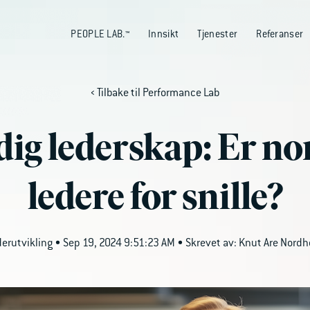
PEOPLE LAB.™
Innsikt
Tjenester
Referanser
Tilbake til Performance Lab
ig lederskap: Er no
ledere for snille?
erutvikling
• Sep 19, 2024 9:51:23 AM • Skrevet av: Knut Are Nord