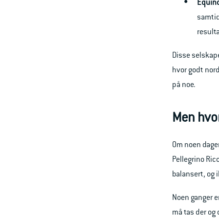
Equin
samtid
result
Disse selskape
hvor godt nord
på noe.
Men hvor
Om noen dager
Pellegrino Ric
balansert, og
Noen ganger er
må tas der og d