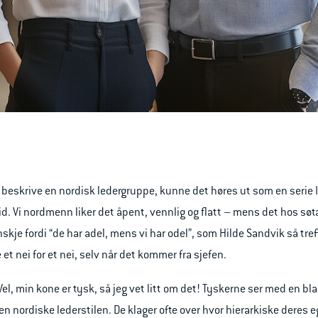
 beskrive en nordisk ledergruppe, kunne det høres ut som en serie 
id. Vi nordmenn liker det åpent, vennlig og flatt – mens det hos søta 
nskje fordi “de har adel, mens vi har odel”, som Hilde Sandvik så tr
 et nei for et nei, selv når det kommer fra sjefen.
el, min kone er tysk, så jeg vet litt om det! Tyskerne ser med en b
den nordiske lederstilen. De klager ofte over hvor hierarkiske deres e