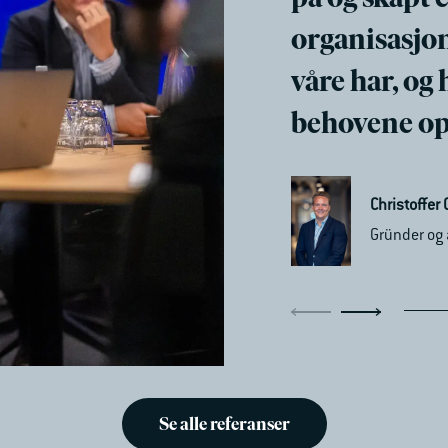
organisasjo
våre har, og
behovene op
Merete Borg Larsen
Head of People i For
Christoffer
Gründer og
Se alle referanser