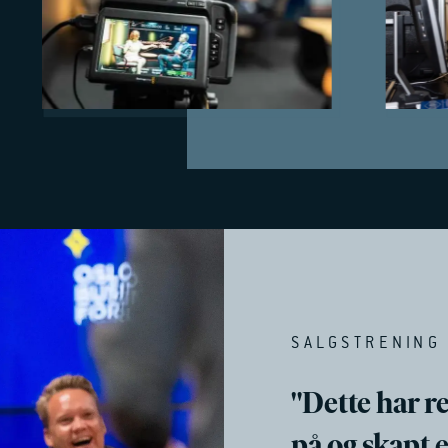
SALGSTRENING 
"Dette har r
på og skapt 