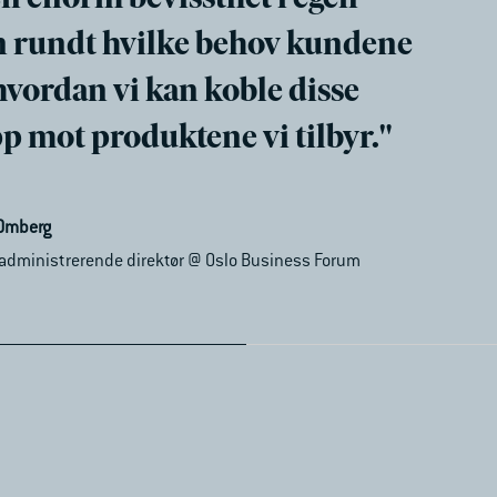
n rundt hvilke behov kundene
 hvordan vi kan koble disse
p mot produktene vi tilbyr."
mue Norge
 Omberg
 administrerende direktør @ Oslo Business Forum