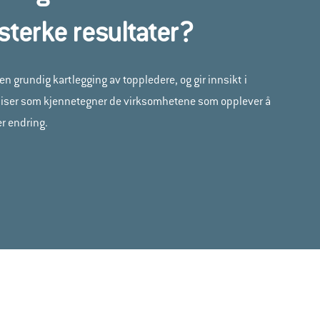
sterke resultater?
n grundig kartlegging av toppledere, og gir innsikt i
aksiser som kjennetegner de virksomhetene som opplever å
r endring.