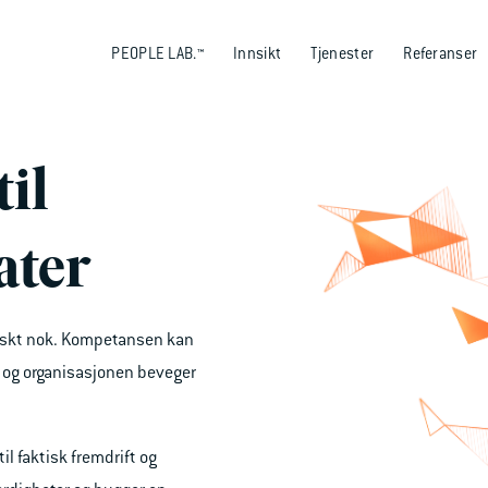
PEOPLE LAB.™
Innsikt
Tjenester
Referanser
til
ater
raskt nok. Kompetansen kan
t, og organisasjonen beveger
il faktisk fremdrift og