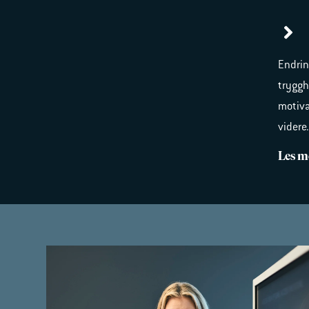
Endrin
trygghe
motiva
videre
Les m