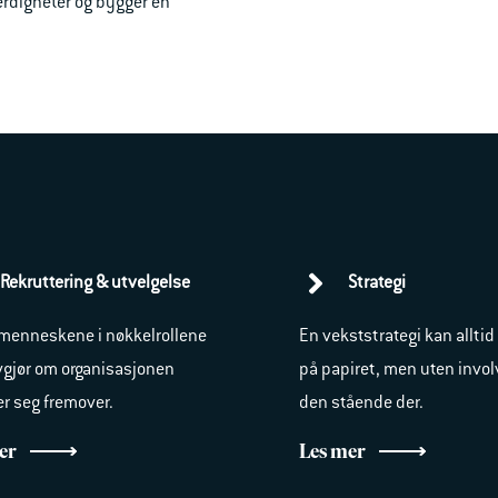
ferdigheter og bygger en
Rekruttering & utvelgelse
Strategi
 menneskene i nøkkelrollene
En vekststrategi kan alltid
gjør om organisasjonen
på papiret, men uten involv
r seg fremover.
den stående der.
er
Les mer