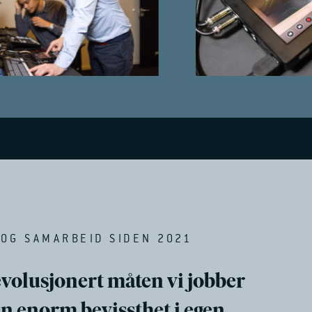
OG SAMARBEID SIDEN 2021
evolusjonert måten vi jobber
en enorm bevissthet i egen