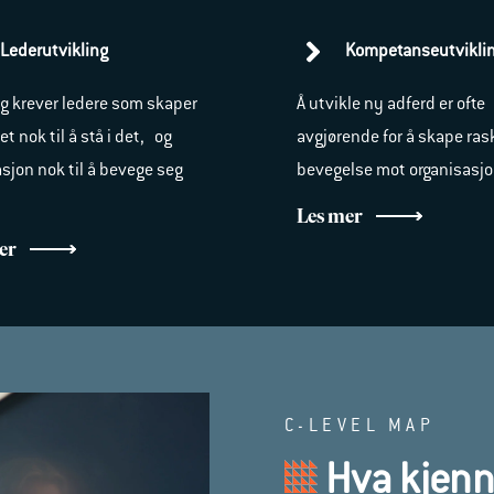
Lederutvikling
Kompetanseutvikli
g krever ledere som skaper
Å utvikle ny adferd er ofte
t nok til å stå i det, og
avgjørende for å skape ras
sjon nok til å bevege seg
bevegelse mot organisasj
.
Les mer
er
C-LEVEL MAP
Hva kjenn