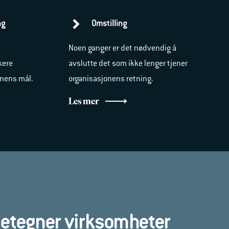
ng
Omstilling
Noen ganger er det nødvendig å
kere
avslutte det som ikke lenger tjener
onens mål.
organisasjonens retning.
Les mer
etegner virksomheter