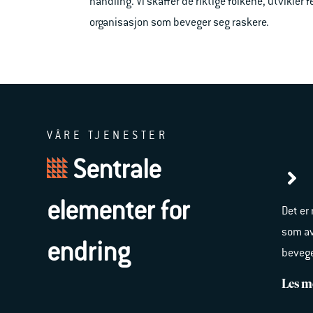
handling. Vi skaffer de riktige folkene, utvikler 
organisasjon som beveger seg raskere.
VÅRE TJENESTER
Sentrale
elementer for
Det er
som av
endring
bevege
Les m